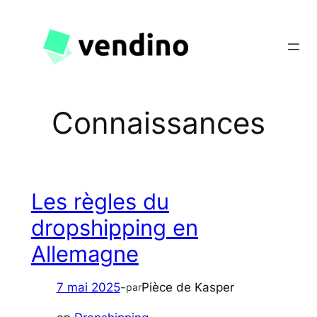
Aller
au
contenu
Connaissances
Les règles du
dropshipping en
Allemagne
7 mai 2025
-
Pièce de Kasper
par