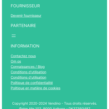
FOURNISSEUR
Devenir fournisseur
PARTENAIRE
Română
Português
Español
INFORMATION
Polski
Contactez nous
Italiano
Om os
Connaissances / Blog
Nederlands
Conditions d'utilisation
Deutsch
Conditions d'utilisation
Politique de confidentialité
Norsk bokmål
Politique en matière de cookies
Svenska
English (UK)
Copyright 2020-2024 Vendino - Tous droits réservés.
Dansk
Østre Alle 102, 9000 Aalborg - DK37393487