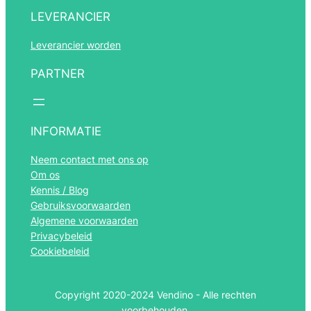
LEVERANCIER
Leverancier worden
PARTNER
Română
Português
INFORMATIE
Español
Neem contact met ons op
Polski
Om os
Italiano
Kennis / Blog
Gebruiksvoorwaarden
Français
Algemene voorwaarden
Deutsch
Privacybeleid
Cookiebeleid
Norsk bokmål
Svenska
Copyright 2020-2024 Vendino - Alle rechten
English (UK)
voorbehouden.