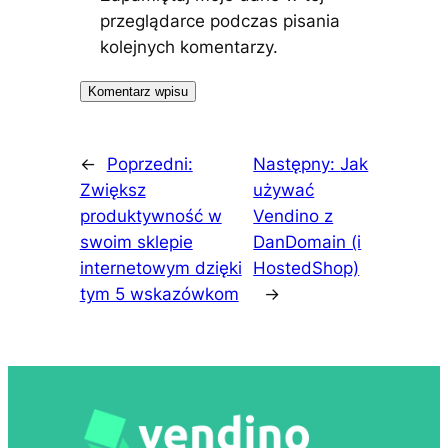
przeglądarce podczas pisania
kolejnych komentarzy.
←
Poprzedni:
Następny:
Jak
Zwiększ
używać
produktywność w
Vendino z
swoim sklepie
DanDomain (i
internetowym dzięki
HostedShop)
tym 5 wskazówkom
→