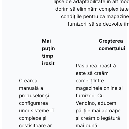
lipse de adaptabilitate în alt m
dorim să eliminăm complexitate
condițiile pentru ca magazinel
furnizorii să se dezvolte î
Mai
Creșterea
puțin
comerțului
timp
irosit
Pasiunea noastră
este să creăm
Crearea
comerț între
manuală a
magazinele online și
produselor și
furnizori. Cu
configurarea
Vendino, aducem
unor sisteme IT
părțile mai aproape
complexe și
și creăm o legătură
costisitoare ar
mai bună.