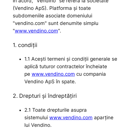
În acord, "Vendino" se referă la societate
(Vendino ApS). Platforma și toate
subdomeniile asociate domeniului
"vendino.com" sunt denumite simplu
"
www.vendino.com
".
1. condiții
1.1 Acești termeni și condiții generale se
aplică tuturor contractelor încheiate
pe
www.vendino.com
cu compania
Vendino ApS în spate.
2. Drepturi și îndreptățiri
2.1 Toate drepturile asupra
sistemului
www.vendino.com
aparține
lui Vendino.