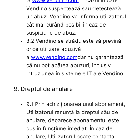
la
www.vendino.com
în cazul în care
Vendino suspectează sau detectează
un abuz. Vendino va informa utilizatorul
cât mai curând posibil în caz de
suspiciune de abuz.
8.2 Vendino se străduiește să prevină
orice utilizare abuzivă
a
www.vendino.com
dar nu garantează
că nu pot apărea abuzuri, inclusiv
intruziunea în sistemele IT ale Vendino.
9. Dreptul de anulare
9.1 Prin achiziționarea unui abonament,
Utilizatorul renunță la dreptul său de
anulare, deoarece abonamentul este
pus în funcțiune imediat. În caz de
anulare, Utilizatorul poate contacta