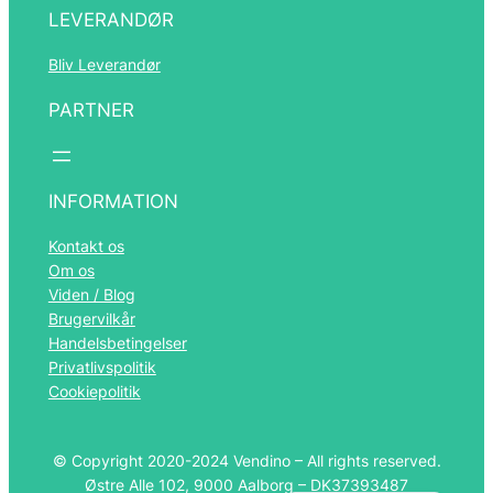
LEVERANDØR
Bliv Leverandør
PARTNER
Română
Português
Español
INFORMATION
Polski
Kontakt os
Italiano
Om os
Viden / Blog
Français
Brugervilkår
Nederlands
Handelsbetingelser
Privatlivspolitik
Deutsch
Cookiepolitik
Norsk bokmål
Svenska
© Copyright 2020-2024 Vendino – All rights reserved.
Østre Alle 102, 9000 Aalborg – DK37393487
English (UK)