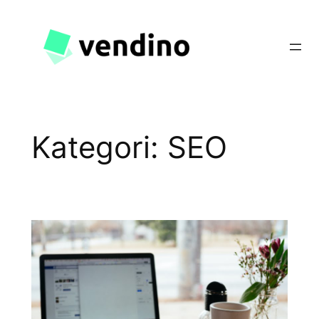
Spring
til
indhold
Kategori:
SEO