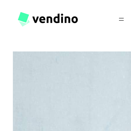
Spring
til
indhold