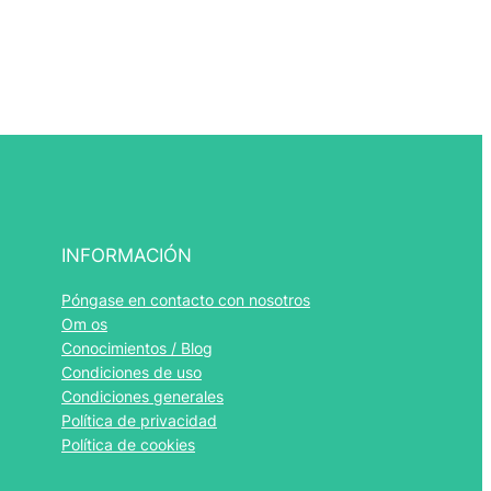
INFORMACIÓN
Română
Póngase en contacto con nosotros
Om os
Português
Conocimientos / Blog
Polski
Condiciones de uso
Condiciones generales
Italiano
Política de privacidad
Français
Política de cookies
Nederlands