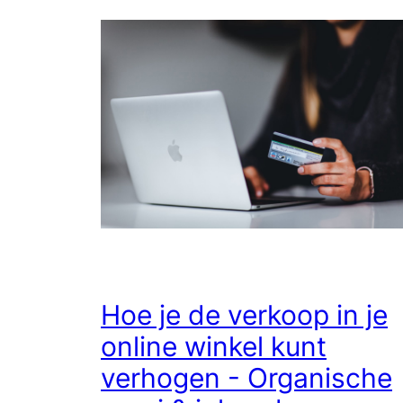
Hoe je de verkoop in je
online winkel kunt
verhogen - Organische