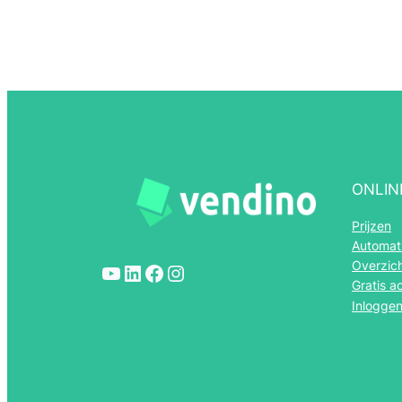
ONLIN
Prijzen
Automati
Overzich
YouTube
LinkedIn
Facebook
Instagram
Gratis 
Inlogge