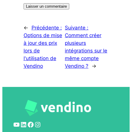
←
Précédente :
Suivante :
Options de mise
Comment créer
à jour des prix
plusieurs
lors de
intégrations sur le
l'utilisation de
même compte
Vendino
Vendino ?
→
YouTube
LinkedIn
Facebook
Instagram