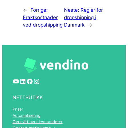
←
Forrige:
Neste:
Regler for
Fraktkostnader
dropshipping i
ved dropshipping
Danmark
→
YouTube
LinkedIn
Facebook
Instagram
NETTBUTIKK
Priser
Automatisering
Oversikt over leverandører
Opprett gratis konto