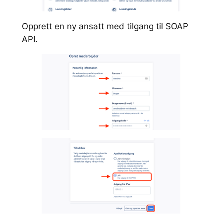
Opprett en ny ansatt med tilgang til SOAP
API.