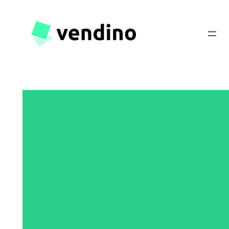
Hopp
til
innhold