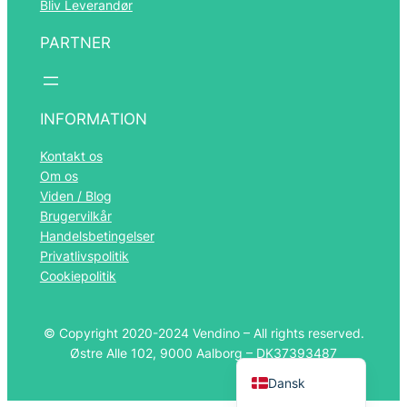
Bliv Leverandør
PARTNER
Română
Português
Español
INFORMATION
Polski
Kontakt os
Italiano
Om os
Viden / Blog
Français
Brugervilkår
Nederlands
Handelsbetingelser
Privatlivspolitik
Deutsch
Cookiepolitik
Norsk bokmål
Svenska
© Copyright 2020-2024 Vendino – All rights reserved.
English (UK)
Østre Alle 102, 9000 Aalborg – DK37393487
Dansk