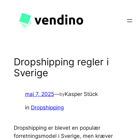
Spring
til
indhold
Dropshipping regler i
Sverige
maj 7, 2025
—
Kasper Stück
by
in
Dropshipping
Dropshipping er blevet en populær
forretningsmodel i Sverige, men kræver