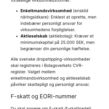
forskellige virksomhedsformer:
Enkeltmandsvirksomhed
(enskild
näringsidkare): Enklest at oprette, men
indebærer personligt ansvar for
virksomhedens forpligtelser.
Aktieselskab
(aktiebolag): Kræver et
minimumskapital på 25.000 SEK, men
begrænser din personlige hæftelse.
Alle svenske dropshipping-virksomheder
skal registreres i Bolagsverkets CVR-
register. Valget mellem
enkeltmandsvirksomhed og aktieselskab
påvirker skattepligt og personligt ansvar.
F-skatt og EORI-nummer
Du skal ansøge om F-skatt (f-skattsedel)