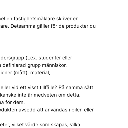
pel en fastighetsmäklare skriver en
öpare. Detsamma gäller för de produkter du
dersgrupp (t.ex. studenter eller
an definierad grupp människor.
oner (mått), material,
ler vid ett visst tillfälle? På samma sätt
 kanske inte är medveten om detta.
ha för dem.
dukten avsedd att användas i bilen eller
ter, vilket värde som skapas, vilka