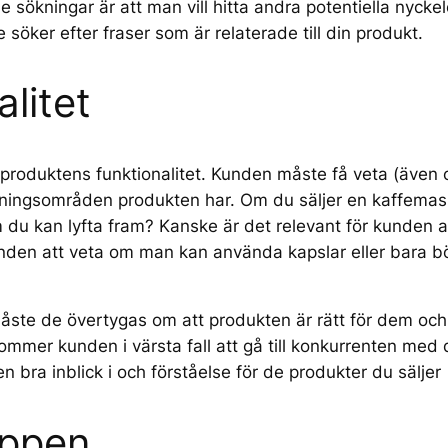
de sökningar är att man vill hitta andra potentiella nycke
 söker efter fraser som är relaterade till din produkt.
litet
 produktens funktionalitet. Kunden måste få veta (även 
ndningsområden produkten har. Om du säljer en kaffema
du kan lyfta fram? Kanske är det relevant för kunden att
unden att veta om man kan använda kapslar eller bara 
ste de övertygas om att produkten är rätt för dem och, vi
mmer kunden i värsta fall att gå till konkurrenten med 
n bra inblick i och förståelse för de produkter du säljer
uppen