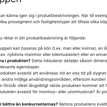
 kan känna igen sig i produktbeskrivningen. När till exem
ika prissegment och fastighetstyper att tilltala olika k
riktar in din produktbeskrivning är följande:
ppen kan baseras på kön (t.ex. man eller kvinna), en ål
t.ex. nyblivna mammor eller bilentusiaster) eller en ann
na i produkten?
Detta inkluderar detaljer såsom dimensi
elevanta egenskaper.
odukten avsedd att användas vid en viss tid på dygnet el
nns andra möjliga användningsområden, eftersom kunden
n förstår vilket långsiktigt värde produkten kommer att 
odukten avsedd för inomhus- eller utomhusbruk? Är pro
r bättre än konkurrenternas?
Betona produktens kvalite