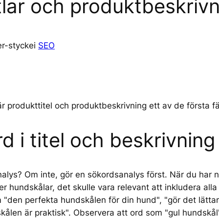
itlar och produktbeskriv
r-stycke
i
SEO
 produkttitel och produktbeskrivning ett av de första fäl
d i titel och beskrivning
alys? Om inte, gör en sökordsanalys först. När du har 
er hundskålar, det skulle vara relevant att inkludera all
"den perfekta hundskålen för din hund", "gör det lätta
kålen är praktisk". Observera att ord som "gul hundskål"